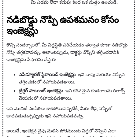
మీ ఎడమ లేదా కడుపు కింద ఒక మత్తం ఉంచండి.
నడిబొడ్డు నొప్పి ఉపశమనం కోసం
ఇంజెక్షన్లు
కొన్ని సందర్భాలలో, మీ నిద్రస్థితి సరిచేయడం తర్వాత కూడా నడిబొడ్డు
నొప్పి తగ్గకపోవచ్చు. అలాంటప్పుడు, డాక్టర్లు నొప్పిని తగ్గించడానికి
ఇంజెక్షన్లను సిఫారసు చేస్తారు:
ఎపిడ్యూరల్ స్టిరాయిడ్ ఇంజెక్షన్లు
: ఇవి వాపు మరియు నొప్పిని
తగ్గించడంలో సహాయపడతాయి.
ట్రిగ్గర్ పాయింట్ ఇంజెక్షన్లు
: ఇవి కఠినమైన కండరాలను రిలాక్స్
చేయడంలో సహాయపడతాయి.
ఇవి మొదటి ఎంపికలు కాకపోయినప్పటికీ, మీరు తీవ్ర నొప్పితో
బాధపడుతున్నప్పుడు ఇవి సహాయపడవచ్చు.
అయితే, ఇంజెక్షన్ల వైపు మెలిసి పోకముందు నిద్రలో నొప్పిని ఎలా