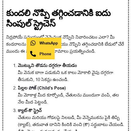
కుందలి నొప్పి తగ్గించడానికి ఐదు
సింపుల్ స్ట్రెచెస్
నిద్రపోయే సమయంలో వెన్నెముక నొప్పిని నివారించటం ఎలా? మీ
WhatsApp
కండరాలను సడలించడానికి మరియు నొప్పిని తగ్గించడానికి బేడులో చేరే
ముందు ఈ సరళమైన వ్యాయామాలు ప్రయత్నించండి.
Phone
మొట్కుని తొడను దగ్గరగా తీయడం
మీ వెనుక బాగా పడుకుని ఒక కాలు మోకాలి వైపు దగ్గరగా
తీసుకుని, 10 సెకన్లు ఉంచండి.
పిల్లల పోజ్ (Child’s Pose)
మీ మోకాళ్ల మీద కూర్చోండి, చేతులను ముందుగా వంపి, తల
నేల మీద పెట్టండి.
క్యాట్-కౌ స్ట్రెచ్
చేతులు మరియు గోడలపై నిలబడి, మీ వెన్నెముకను పైకి తిప్పి
(క్యాట్), తరువాత దానిని కిందికి వంచి (కౌ) సర్దుబాటు చేయండి.