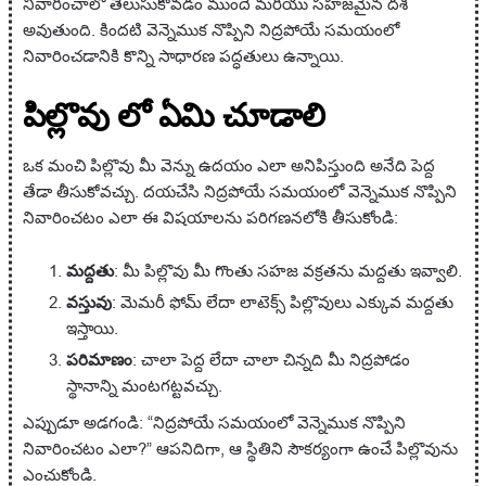
నివారించాలో తెలుసుకోవడం ముందే మరియు సహజమైన దశ
అవుతుంది. కిందటి వెన్నెముక నొప్పిని నిద్రపోయే సమయంలో
నివారించడానికి కొన్ని సాధారణ పద్ధతులు ఉన్నాయి.
పిల్లొవు లో ఏమి చూడాలి
ఒక మంచి పిల్లొవు మీ వెన్ను ఉదయం ఎలా అనిపిస్తుంది అనేది పెద్ద
తేడా తీసుకోవచ్చు. దయచేసి నిద్రపోయే సమయంలో వెన్నెముక నొప్పిని
నివారించటం ఎలా ఈ విషయాలను పరిగణనలోకి తీసుకోండి:
మద్దతు
: మీ పిల్లొవు మీ గొంతు సహజ వక్రతను మద్దతు ఇవ్వాలి.
వస్తువు
: మెమరీ ఫోమ్ లేదా లాటెక్స్ పిల్లొవులు ఎక్కువ మద్దతు
ఇస్తాయి.
పరిమాణం
: చాలా పెద్ద లేదా చాలా చిన్నది మీ నిద్రపోడం
స్థానాన్ని మంటగట్టవచ్చు.
ఎప్పుడూ అడగండి: “నిద్రపోయే సమయంలో వెన్నెముక నొప్పిని
నివారించటం ఎలా?” ఆపనిదిగా, ఆ స్థితిని సౌకర్యంగా ఉంచే పిల్లొవును
ఎంచుకోండి.