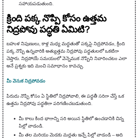
సహాయపడుతుంది.
క్రింది పక్క నొప్పి కోసం ఉత్తమ
నిద్రపోవు పద్ధతి ఏమిటి?
బహుళ నిపుణులు, కాళ్ల మధ్య మద్దతుతో పక్కపై నిద్రపోవడం, క్రింది
పక్క నొప్పి ఉన్నవారికి అత్యుత్తమ నిద్రపోవు పద్ధతులలో ఒకటిగా
చెప్తారు. నిద్రపోయే సమయంలో వెన్నెముక నొప్పిని నివారించటం ఎలా
అనే ప్రశ్నకు ఇది మంచి సమాధానం కావచ్చు.
మీ వెనుక నిద్రపోవడం
పిరుదు నొప్పి కోసం ఏ స్థితిలో నిద్రపోవాలి, ఈ పద్ధతీ సరిగా చేస్తే ఒక
ఉత్తమ నిద్రపోవు పద్ధతిగా పరిగణించబడుతుంది.
మీ కాలు కింద భాగాన్ని సరి అయిన స్థితిలో ఉంచడానికి చిన్న
పిల్లో వాడండి.
మీ తల మరియు మెడకు మద్దతు ఇచ్చే పిల్లో వాడండి – అది