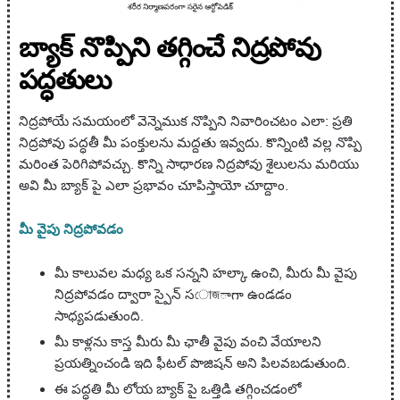
బ్యాక్ నొప్పిని తగ్గించే నిద్రపోవు
పద్ధతులు
నిద్రపోయే సమయంలో వెన్నెముక నొప్పిని నివారించటం ఎలా: ప్రతి
నిద్రపోవు పద్ధతీ మీ పంక్తులను మద్దతు ఇవ్వదు. కొన్నింటి వల్ల నొప్పి
మరింత పెరిగిపోవచ్చు. కొన్ని సాధారణ నిద్రపోవు శైలులను మరియు
అవి మీ బ్యాక్ పై ఎలా ప్రభావం చూపిస్తాయో చూద్దాం.
మీ వైపు నిద్రపోవడం
మీ కాలువల మధ్య ఒక సన్నని హల్కా ఉంచి, మీరు మీ వైపు
నిద్రపోవడం ద్వారా స్పైన్ సোজాగా ఉండడం
సాధ్యపడుతుంది.
మీ కాళ్లను కాస్త మీరు మీ ఛాతీ వైపు వంచి వేయాలని
ప్రయత్నించండి ఇది ఫీటల్ పొజిషన్ అని పిలవబడుతుంది.
ఈ పద్ధతి మీ లోయ బ్యాక్ పై ఒత్తిడి తగ్గించడంలో