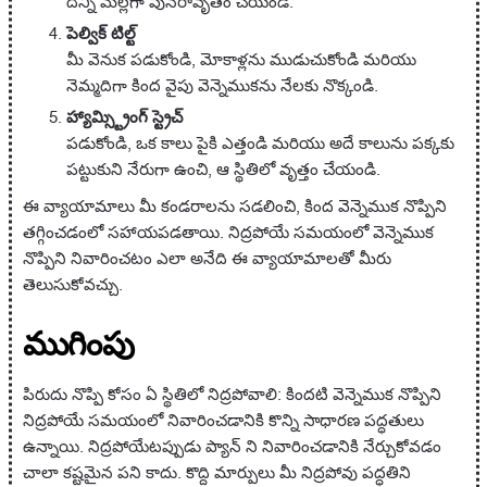
దీన్ని మెల్లగా పునరావృతం చేయండి.
పెల్విక్ టిల్ట్
మీ వెనుక పడుకోండి, మోకాళ్లను ముడుచుకోండి మరియు
నెమ్మదిగా కింద వైపు వెన్నెముకను నేలకు నొక్కండి.
హ్యామ్స్ట్రింగ్ స్ట్రెచ్
పడుకోండి, ఒక కాలు పైకి ఎత్తండి మరియు అదే కాలును పక్కకు
పట్టుకుని నేరుగా ఉంచి, ఆ స్థితిలో వృత్తం చేయండి.
ఈ వ్యాయామాలు మీ కండరాలను సడలించి, కింద వెన్నెముక నొప్పిని
తగ్గించడంలో సహాయపడతాయి. నిద్రపోయే సమయంలో వెన్నెముక
నొప్పిని నివారించటం ఎలా అనేది ఈ వ్యాయామాలతో మీరు
తెలుసుకోవచ్చు.
ముగింపు
పిరుదు నొప్పి కోసం ఏ స్థితిలో నిద్రపోవాలి: కిందటి వెన్నెముక నొప్పిని
నిద్రపోయే సమయంలో నివారించడానికి కొన్ని సాధారణ పద్ధతులు
ఉన్నాయి. నిద్రపోయేటప్పుడు ప్యాన్ ని నివారించడానికి నేర్చుకోవడం
చాలా కష్టమైన పని కాదు. కొద్ది మార్పులు మీ నిద్రపోవు పద్ధతిని