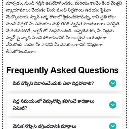
మార్చడం, మంచి గడ్డిని ఉపయోగించడం, మరియు కొంచెం కింద మెత్తని
వ్యాయామాలు చేయడం మీరు మంచి నిద్రపోయి ఉదయం ఫ్రెష్‌గా
మేల్కొంటారు. ప్యాన్ ఒక్క రోజులో క్షీణించకపోవచ్చు, కానీ ప్రతి రోజు
మంచి నిద్రతో మీ ఎముకలు మళ్లీ తిరిగి స్వస్థత పొందుతాయి. పరిస్థితి
మెరుగవకపోతే, డాక్టర్ తో సంప్రదించండి. అప్పటివరకు, మీ నిద్రను
ప్యాన్ పై వ్యాధి నుంచి పోరాడడానికి మీ బలమైన ఆయుధంగా
చేసుకోండి. మనం మీ పడకని మీ వెనుక భాగానికి ఔషధంగా
తీసుకోగలుగుతాం.
Frequently Asked Questions
పిట్ నొప్పిని నివారించేందుకు ఎలా నిద్రపోవాలి?
నిద్ర సమయంలో వెన్నునొప్పి కలిగించే కారణాలు
ఏమిటి?
వెనుక నొప్పిని తగ్గించడానికి మార్గాలు