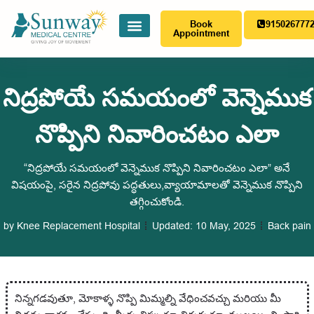
Book
915026777
Appointment
నిద్రపోయే సమయంలో వెన్నెముక
నొప్పిని నివారించటం ఎలా
“నిద్రపోయే సమయంలో వెన్నెముక నొప్పిని నివారించటం ఎలా” అనే
విషయంపై, సరైన నిద్రపోవు పద్ధతులు,వ్యాయామాలతో వెన్నెముక నొప్పిని
తగ్గించుకోండి.
by
Knee Replacement Hospital
Updated:
10 May, 2025
Back pain
నిన్నగడవుతూ, మోకాళ్ళ నొప్పి మిమ్మల్ని వేధించవచ్చు మరియు మీ