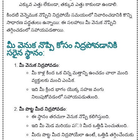
ఎక్కువ ఎత్తు లేకుండా, తక్కువ ఎత్తు కాకుండా ఉండాలి.
కిందటి వెన్నెముక నొప్పిని నిద్రపోయే సమయంలో నివారించడానికి కొన్ని
సాధారణ పద్ధతులు ఉన్నాయి: ఈ సలహాలు మీ వెనుక నొప్పిని
తగ్గించడంలో సహాయపడతాయి.
మీ వెనుక నొప్పి కోసం నిద్రపోవడానికి
సరైన స్థానం
:
మీ వెనుక నిద్రపోవడం
:
మీ కాళ్ల కింద ఒక చిన్న మత్తాన్ని ఉంచడం చాలా మంది
వ్యక్తులకు మంచి ఎంపిక.
ఇది మీ క్రింద భాగం యొక్క సహజ వంగు
నిలుపుకోవడంలో సహాయపడుతుంది.
మీ పొట్ట మీద నిద్రపోవడం
:
ఈ స్థానం తరచుగా వెనుక నొప్పి కలిగిస్తుంది.
ఇది మీ మెడ మరియు పিঠ మీద ఒత్తిడి పెంచుతుంది.
మీరు పొట్ట మీద నిద్రపోయేలా ఉంటే, ఒత్తిడి తగ్గించేందుకు