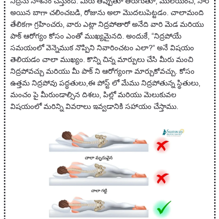
నిద్రను నాశనం చేస్తుంది. మీరు తిప్పుతూ తిరుగుతూ, ములయించి, సారి
అయిన బాగా చలించబడి, రోజును అలా మొదలుపెట్టడం. చాలామంది
తేలికగా గ్రహించరు, వారు ఎట్లా నిద్రపోతారో అనేది వారి మెడ మరియు
పాక్ ఆరోగ్యం కోసం ఎంతో ముఖ్యమైనది. అందుకే, “నిద్రపోయే
సమయంలో వెన్నెముక నొప్పిని నివారించటం ఎలా?” అనే విషయం
తెలియడం చాలా ముఖ్యం. కొన్ని చిన్న మార్పులు చేసి మీరు మంచి
నిద్రపోవచ్చు మరియు మీ పాక్ ని ఆరోగ్యంగా మార్చుకోవచ్చు. కోసం
ఉత్తమ నిద్రపోవు పద్ధతులు,ఈ పోస్ట్ లో మేము నిద్రపోతున్న స్థితులు,
మంచం పై మీరుండాల్సిన దిశలు, పిల్లో మరియు మెలుకువల
విషయంలో మరిన్ని వివరాలు ఇవ్వడానికి సహాయం చేస్తాము.